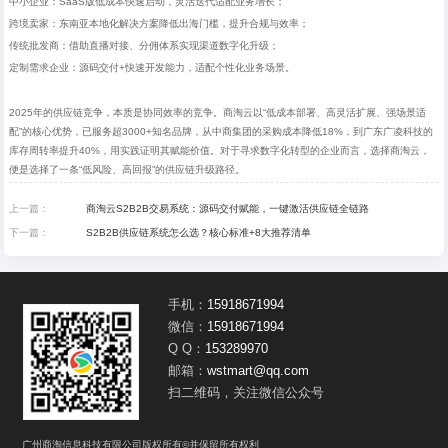
中小企业：
SaaS
版低成本快速启动，灵活迭代适配业务增长；
跨境卖家：东南亚本地化解决方案降低出海门槛，提升合规与效率；
传统批发商：借助直播对接、分佣体系实现渠道数字化升级；
定制需求企业：源码交付
+
快速开发能力，适配个性化业务场景。
2025年的供应链竞争，本质是协同效率的竞争。商淘云以“低成本部署、高灵活扩展、强场景适
配”的核心优势，已服务超
3000+
知名品牌，从中商集团的采购成本降低
18%
，到广东广凌科技的
库存周转率提升
40%
，用实践证明其赋能价值。对于寻求数字化转型的企业而言，选择商淘云，
便是选择了一条“低风险、高回报”的供应链升级路径。
上一篇：
商淘云S2B2B交易系统：源码交付赋能，一键激活供应链全链路
下一篇：
S2B2B供应链系统怎么选？核心标准+8大推荐清单
手机：
15918671994
微信：
15918671994
Q Q：
153289970
邮箱：
wstmart@qq.com
扫二维码，关注微信公众号
广州商淘信息科技有限公司版权所有©并保留所有权利