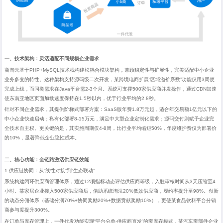
一、技术架构：灵活适配不同规模企业需求
商淘云基于
PHP+MySQL
技术栈构建松耦合模块架构，兼顾稳定性与扩展性，完美适配中小企业
业务多变的特性。这种架构支持源码级二次开发，某跨境电商扩展
“
区域溢价系数”功能仅用
3
周便
完成上线，而同类需求在
Java
平台需
2-3
个月。系统可支撑
500
家供应商并发操作，通过
CDN
加速
使东南亚地区页面加载速度保持在
1.5
秒以内，优于行业平均的
2.8
秒。
针对不同企业需求，其提供阶梯式部署方案：
SaaS
版年费
1.8
万元起，适合年交易额
1
亿元以下的
中小企业快速启动；私有化部署
8-15
万元，满足中大型企业定制化需求；源码交付则赋予企业完
全技术自主权。更关键的是，其实施周期仅
4-8
周，比行业平均缩短
50%
，年度维护费仅为部署价
的
10%
，显著降低企业隐性成本。
二、核心功能：全链路激活供应链效能
1.供应链协同：从
“
线性对接”到
“
生态联动”
系统构建闭环供应商管理体系，通过
12
项指标动态评估供应商等级，入驻审核时间从
3
天压缩至
4
小时。某家居企业接入
500
家供应商后，借助系统淘汰
20%
低效供应商，履约率提升至
98%
。创新
的动态分佣体系（基础分润
70%+
协同奖励
20%+
数据贡献奖励
10%
），更使某食品饮料平台分销
商参与度提升
300%
。
在订单与库存管理上，一件代发功能实现
“
平台分单
-
供应商直发”的零库存模式，某汽车零部件企业