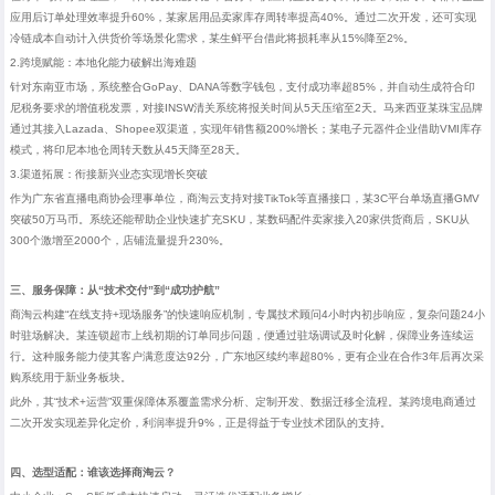
应用后订单处理效率提升
60%
，某家居用品卖家库存周转率提高
40%
。通过二次开发，还可实现
冷链成本自动计入供货价等场景化需求，某生鲜平台借此将损耗率从
15%
降至
2%
。
2.跨境赋能：本地化能力破解出海难题
针对东南亚市场，系统整合
GoPay
、
DANA
等数字钱包，支付成功率超
85%
，并自动生成符合印
尼税务要求的增值税发票，对接
INSW
清关系统将报关时间从
5
天压缩至
2
天。马来西亚某珠宝品牌
通过其接入
Lazada
、
Shopee
双渠道，实现年销售额
200%
增长；某电子元器件企业借助
VMI
库存
模式，将印尼本地仓周转天数从
45
天降至
28
天。
3.渠道拓展：衔接新兴业态实现增长突破
作为广东省直播电商协会理事单位，商淘云支持对接
TikTok
等直播接口，某
3C
平台单场直播
GMV
突破
50
万马币。系统还能帮助企业快速扩充
SKU
，某数码配件卖家接入
20
家供货商后，
SKU
从
300
个激增至
2000
个，店铺流量提升
230%
。
三、服务保障：从
“
技术交付”到
“
成功护航”
商淘云构建
“
在线支持
+
现场服务”的快速响应机制，专属技术顾问
4
小时内初步响应，复杂问题
24
小
时驻场解决。某连锁超市上线初期的订单同步问题，便通过驻场调试及时化解，保障业务连续运
行。这种服务能力使其客户满意度达
92
分，广东地区续约率超
80%
，更有企业在合作
3
年后再次采
购系统用于新业务板块。
此外，其
“
技术
+
运营”双重保障体系覆盖需求分析、定制开发、数据迁移全流程。某跨境电商通过
二次开发实现差异化定价，利润率提升
9%
，正是得益于专业技术团队的支持。
四、选型适配：谁该选择商淘云？